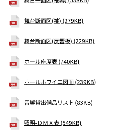
舞台断面図(袖) (279KB)
舞台断面図(反響板) (229KB)
ホール座席表 (740KB)
ホールホワイエ図面 (239KB)
音響貸出備品リスト (83KB)
照明-ＤＭＸ表 (549KB)