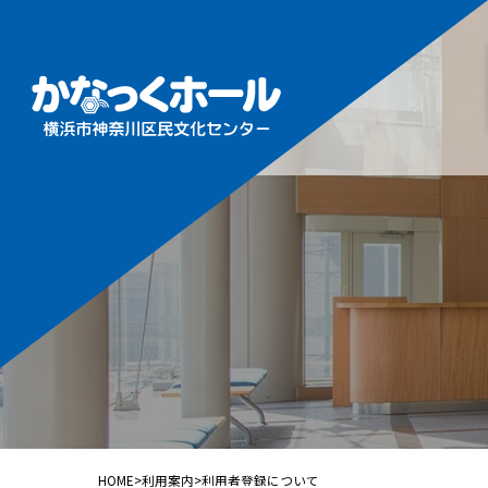
施設概
フロア
ホール
ギャラ
音楽ル
練習室
HOME
>
利用案内
>
利用者登録について