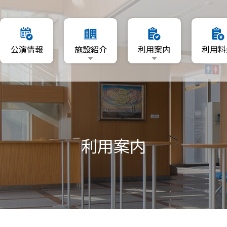
要
利用日を指定
公演情報
施設紹介
利用案内
利用料
マップ
空いている日程から利用
利用者登録について
施設概要
利用日を指定
リーA・B
資料ダウンロード
フロアマップ
空いている日程から利用
ーム
ホール
利用者登録について
A・B
利用案内
ギャラリーA・B
資料ダウンロード
音楽ルーム
練習室A・B