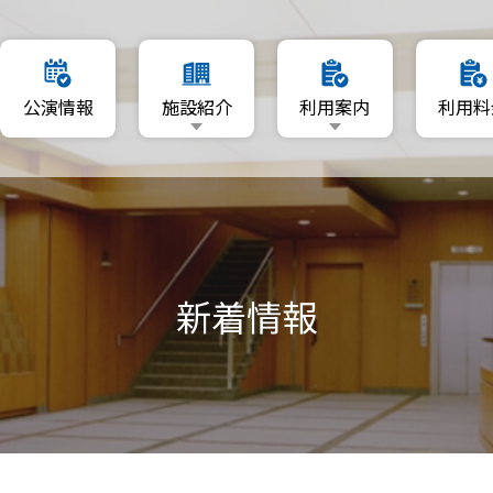
要
利用日を指定
公演情報
施設紹介
利用案内
利用料
マップ
空いている日程から利用
利用者登録について
施設概要
利用日を指定
リーA・B
資料ダウンロード
フロアマップ
空いている日程から利用
ーム
ホール
利用者登録について
A・B
新着情報
ギャラリーA・B
資料ダウンロード
音楽ルーム
練習室A・B