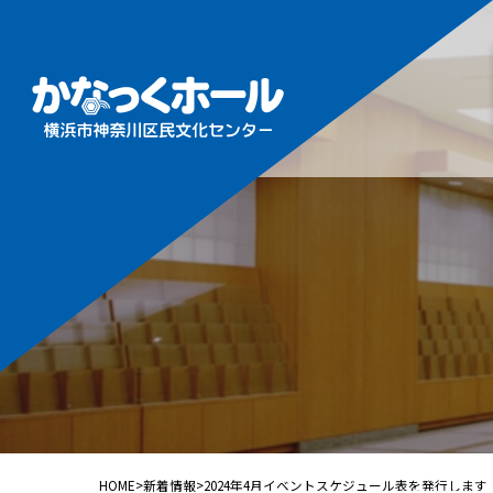
施設概
フロア
ホール
ギャラ
音楽ル
練習室
HOME
>
新着情報
>
2024年4月イベントスケジュール表を発行します