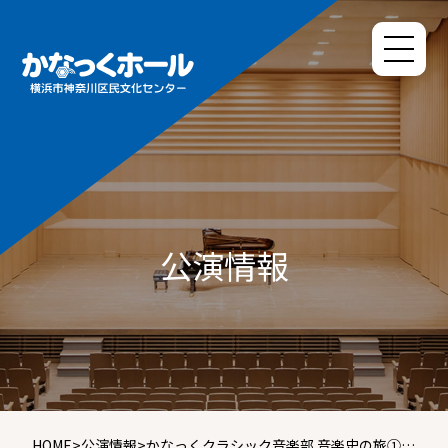
公演情報
HOME
>
公演情報
>
かなっくクラシック音楽部 音楽史の旅① ~