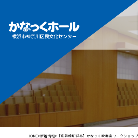
施設概
フロア
ホール
ギャラ
音楽ル
練習室
HOME
>
新着情報
>
【応募締切延長】かなっく吹奏楽ワークショッ