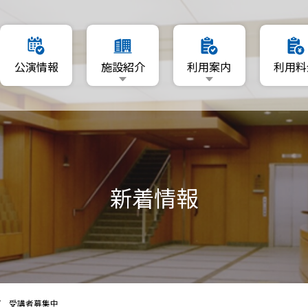
要
利用日を指定
公演情報
施設紹介
利用案内
利用料
マップ
空いている日程から利用
利用者登録について
施設概要
利用日を指定
リーA・B
資料ダウンロード
フロアマップ
空いている日程から利用
ーム
ホール
利用者登録について
A・B
新着情報
ギャラリーA・B
資料ダウンロード
音楽ルーム
練習室A・B
プ 受講者募集中