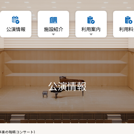
要
利用日を指定
公演情報
施設紹介
利用案内
利用料
マップ
空いている日程から利用
利用者登録について
施設概要
利用日を指定
リーA・B
資料ダウンロード
フロアマップ
空いている日程から利用
ーム
ホール
利用者登録について
A・B
公演情報
ギャラリーA・B
資料ダウンロード
音楽ルーム
練習室A・B
声楽の独唱コンサート)