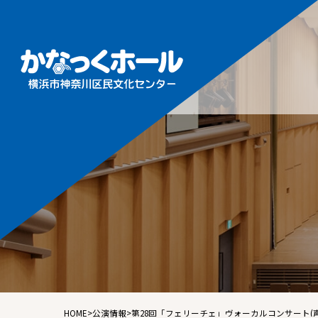
施設概
フロア
ホール
ギャラ
音楽ル
練習室
HOME
>
公演情報
>
第28回「フェリーチェ」ヴォーカルコンサート(