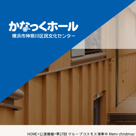
施設概
フロア
ホール
ギャラ
音楽ル
練習室
HOME
>
公演情報
>
第17回 グループコスモス演奏会 Merr