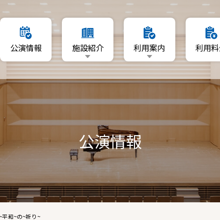
要
利用日を指定
公演情報
施設紹介
利用案内
利用料
マップ
空いている日程から利用
利用者登録について
施設概要
利用日を指定
リーA・B
資料ダウンロード
フロアマップ
空いている日程から利用
ーム
ホール
利用者登録について
A・B
公演情報
ギャラリーA・B
資料ダウンロード
音楽ルーム
練習室A・B
y christmas ~平和~の~祈り~