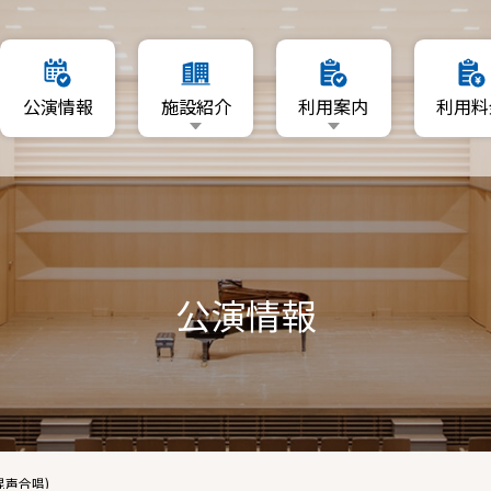
要
利用日を指定
公演情報
施設紹介
利用案内
利用料
マップ
空いている日程から利用
利用者登録について
施設概要
利用日を指定
リーA・B
資料ダウンロード
フロアマップ
空いている日程から利用
ーム
ホール
利用者登録について
A・B
公演情報
ギャラリーA・B
資料ダウンロード
音楽ルーム
練習室A・B
ィヨコハマーニ 第9回定期演奏会 (混声合唱)