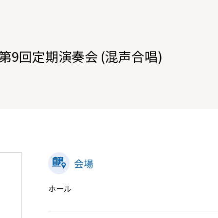
9回定期演奏会 (混声合唱)
会場
ホール