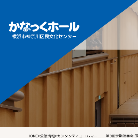
施設概
フロア
ホール
ギャラ
音楽ル
練習室
HOME
>
公演情報
>
カンタンテ