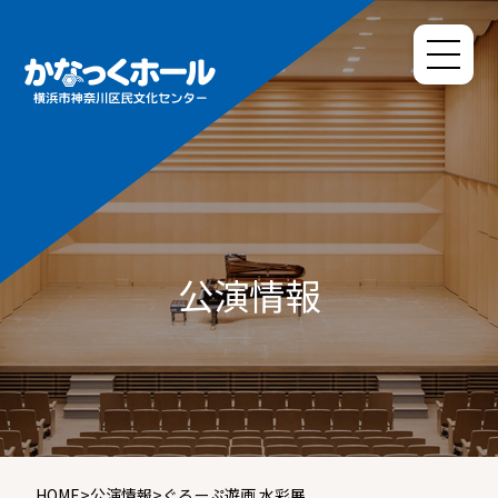
公演情報
HOME
>
公演情報
>
ぐるーぷ遊画 水彩展