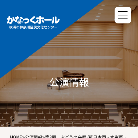
公演情報
HOME
>
公演情報
>
第3回 ぶどうの会展 (新日本画・水彩画・