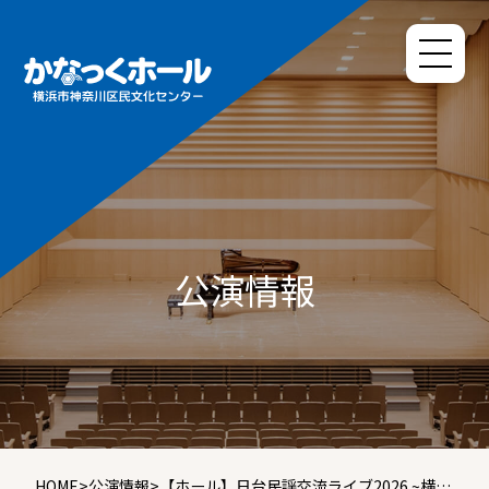
公演情報
HOME
>
公演情報
>
【ホール】日台民謡交流ライブ2026 ~横濱