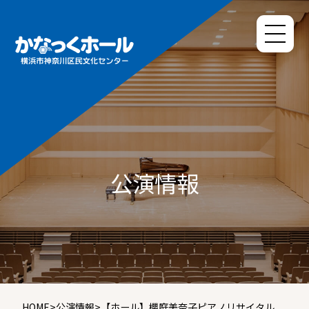
公演情報
HOME
>
公演情報
>
【ホール】櫻庭美奈子ピアノリサイタル