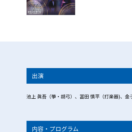
出演
池上 眞吾（箏・胡弓）、冨田 慎平（打楽器)、金
内容・プログラム