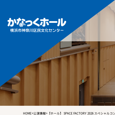
施設概
フロア
ホール
ギャラ
音楽ル
練習室
HOME
>
公演情報
>
【ホール】 SPACE FACTORY 2026 スペ