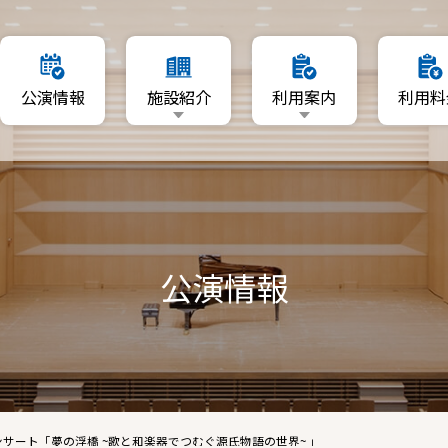
要
利用日を指定
公演情報
施設紹介
利用案内
利用料
マップ
空いている日程から利用
利用者登録について
施設概要
利用日を指定
リーA・B
資料ダウンロード
フロアマップ
空いている日程から利用
ーム
ホール
利用者登録について
A・B
公演情報
ギャラリーA・B
資料ダウンロード
音楽ルーム
練習室A・B
シャルコンサート「夢の浮橋 ~歌と和楽器でつむぐ源氏物語の世界~ 」