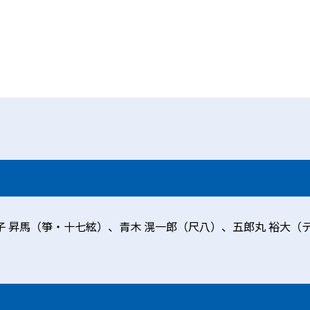
子 昇馬（箏・十七絃）、青木 滉一郎（尺八）、五郎丸 裕大（