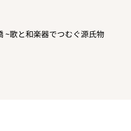
の浮橋 ~歌と和楽器でつむぐ源氏物