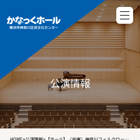
公演情報
HOME
>
公演情報
>
【ホール】〈共催〉神奈川フィルクローズ