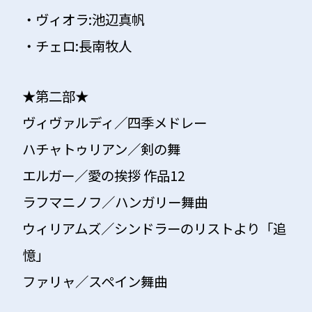
・ヴィオラ:
池辺真帆
・チェロ:
長南牧人
★第二部★
ヴィヴァルディ／四季メドレー
ハチャトゥリアン／剣の舞
エルガー／愛の挨拶 作品12
ラフマニノフ／ハンガリー舞曲
ウィリアムズ／シンドラーのリストより「追
憶」
ファリャ／スペイン舞曲