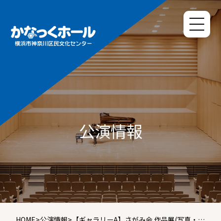
公演情報
HOME
>
公演情報
>
【ギャラリーA】さがみ会 作品展(写真・絵