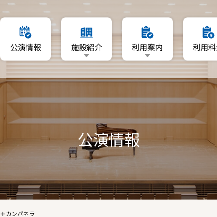
要
利用日を指定
公演情報
施設紹介
利用案内
利用料
マップ
空いている日程から利用
利用者登録について
施設概要
利用日を指定
リーA・B
資料ダウンロード
フロアマップ
空いている日程から利用
ーム
ホール
利用者登録について
A・B
公演情報
ギャラリーA・B
資料ダウンロード
音楽ルーム
練習室A・B
ー＋カンパネラ