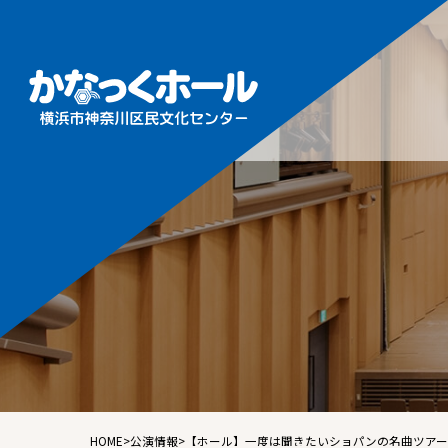
施設概
フロア
ホール
ギャラ
音楽ル
練習室
HOME
>
公演情報
>
【ホール】一度は聞きたいショパンの名曲ツア