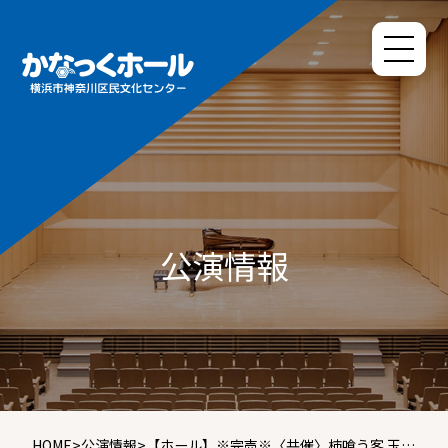
公演情報
HOME
>
公演情報
>
【ホール】※完売※〈共催〉柿喰う客 玉置