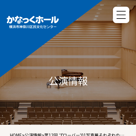
公演情報
HOME
>
公演情報
>
第12回 プローバー’01写真展それぞれの視