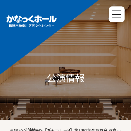
公演情報
HOME
>
公演情報
>
【ギャラリーB】第10回気楽写友会 写真展