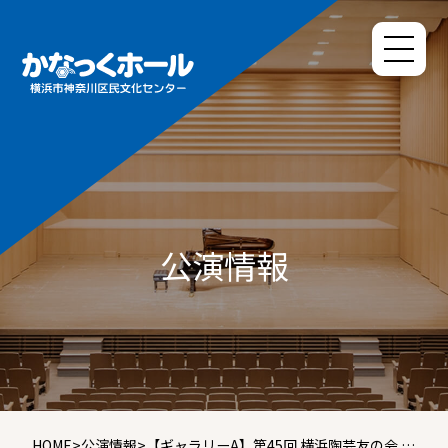
公演情報
HOME
>
公演情報
>
【ギャラリーA】第45回 横浜陶芸友の会 作