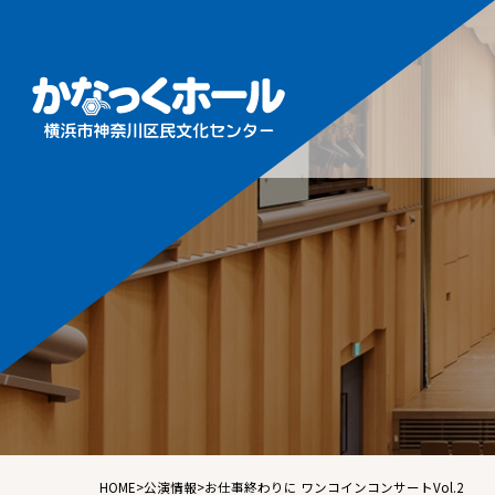
施設概
フロア
ホール
ギャラ
音楽ル
練習室
HOME
>
公演情報
>
お仕事終わりに ワンコインコンサートVol.2