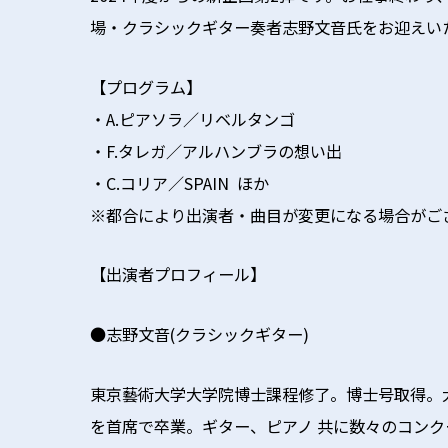
場・クラシックギター奏者志野文音氏をお迎えい
【プログラム】
・A.ピアソラ／リベルタンゴ
・F.タレガ／アルハンブラの想い出
・C.コリア／SPAIN ほか
※都合により出演者・曲目が変更になる場合がご
【出演者プロフィール】
●志野文音(クラシックギター)
東京藝術大学大学院博士課程修了。博士号取得。
を首席で卒業。ギター、ピアノ 共に数々のコ