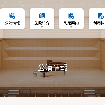
要
利用日を指定
公演情報
施設紹介
利用案内
利用料
マップ
空いている日程から利用
利用者登録について
施設概要
利用日を指定
リーA・B
資料ダウンロード
フロアマップ
空いている日程から利用
ーム
ホール
利用者登録について
A・B
公演情報
ギャラリーA・B
資料ダウンロード
音楽ルーム
練習室A・B