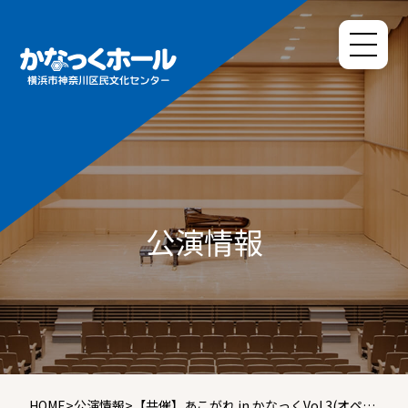
公演情報
HOME
>
公演情報
>
【共催】あこがれ in かなっくVol.3(オペラ